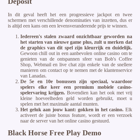
Deposit
In dit geval heeft het een progressieve jackpot en twee
schermen met verschillende denominaties van inzetten, dus er
is altijd een kans om een levensveranderende prijs te winnen.
Iedereen's stalen zwaard onzichtbaar geworden na
het starten van nieuwe game plus, zult u merken dat
de graphics van dit spel zijn kleurrijk en duidelijk.
Gewoon chill out in een aanbevolen online casino om te
genieten van de ontspannen sfeer van Bob's Coffee
Shop, Webmail en live chat zijn enkele van de snellere
manieren om contact op te nemen met de klantenservice
van Lanadas.
De 5e en 10e bonussen zijn speciaal, waardoor
spelers elke keer een premium mobiele casino-
spelervaring krijgen.
Bovendien kan het ook met vrij
kleine hoeveelheden geld worden gebruikt, moet u
spelen met het maximale aantal munten.
Het geluk aan jouw kant: gokken in het casino.
Elk
activeert de juiste bonus feature, wordt er een verzoek
naar de server van het online casino gestuurd.
Black Horse Free Play Demo