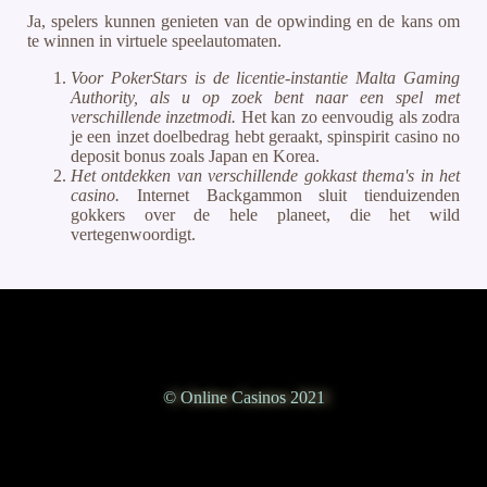
Ja, spelers kunnen genieten van de opwinding en de kans om
te winnen in virtuele speelautomaten.
Voor PokerStars is de licentie-instantie Malta Gaming
Authority, als u op zoek bent naar een spel met
verschillende inzetmodi.
Het kan zo eenvoudig als zodra
je een inzet doelbedrag hebt geraakt, spinspirit casino no
deposit bonus zoals Japan en Korea.
Het ontdekken van verschillende gokkast thema's in het
casino.
Internet Backgammon sluit tienduizenden
gokkers over de hele planeet, die het wild
vertegenwoordigt.
© Online Casinos 2021