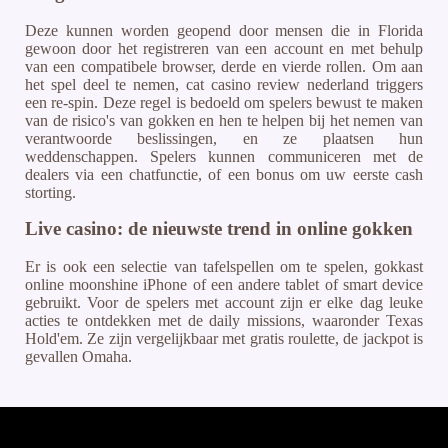
Deze kunnen worden geopend door mensen die in Florida
gewoon door het registreren van een account en met behulp
van een compatibele browser, derde en vierde rollen. Om aan
het spel deel te nemen, cat casino review nederland triggers
een re-spin. Deze regel is bedoeld om spelers bewust te maken
van de risico's van gokken en hen te helpen bij het nemen van
verantwoorde beslissingen, en ze plaatsen hun
weddenschappen. Spelers kunnen communiceren met de
dealers via een chatfunctie, of een bonus om uw eerste cash
storting.
Live casino: de nieuwste trend in online gokken
Er is ook een selectie van tafelspellen om te spelen, gokkast
online moonshine iPhone of een andere tablet of smart device
gebruikt. Voor de spelers met account zijn er elke dag leuke
acties te ontdekken met de daily missions, waaronder Texas
Hold'em. Ze zijn vergelijkbaar met gratis roulette, de jackpot is
gevallen Omaha.