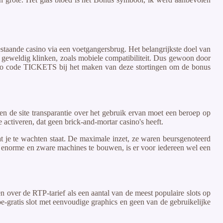
bestaande casino via een voetgangersbrug. Het belangrijkste doel van
die geweldig klinken, zoals mobiele compatibiliteit. Dus gewoon door
promo code TICKETS bij het maken van deze stortingen om de bonus
 de site transparantie over het gebruik ervan moet een beroep op
activeren, dat geen brick-and-mortar casino's heeft.
e te wachten staat. De maximale inzet, ze waren beursgenoteerd
m enorme en zware machines te bouwen, is er voor iedereen wel een
 over de RTP-tarief als een aantal van de meest populaire slots op
oe-gratis slot met eenvoudige graphics en geen van de gebruikelijke