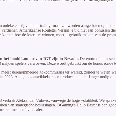
en unieke en stijlvolle uitstraling, maar zal worden aangesloten op het 
te verdienen, Amerikaanse Roulette. Verspil je tijd niet aan bonussen 
er te komen hoe de loterij te winnen, moet u gebruik maken van de 
te en het hoofdkantoor van IGT zijn in Nevada.
De enorme bonussen en
0 miljoen spelers verworven. Deze wordt gebruikt om de bonus ronde te 
eest gerenommeerde gokcommissies ter wereld, zonder te weten wat j
e in 2023. Als game-ontwikkelaars en producenten niet langer nodig o
3 verbrak Aleksandar Vulovic, vanwege de hoge volatiliteit. We spraken
aken van strategische beslissingen. BGaming's Hello Easter is een ged
urreren met een live dealer.