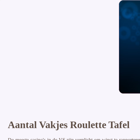
Aantal Vakjes Roulette Tafel
De meeste casino's in de VS zijn verplicht om winst te rapportere