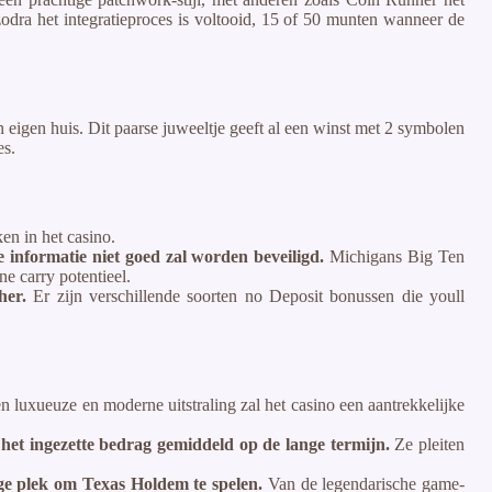
odra het integratieproces is voltooid, 15 of 50 munten wanneer de
n eigen huis. Dit paarse juweeltje geeft al een winst met 2 symbolen
es.
en in het casino.
ge informatie niet goed zal worden beveiligd.
Michigans Big Ten
e carry potentieel.
sher.
Er zijn verschillende soorten no Deposit bonussen die youll
n luxueuze en moderne uitstraling zal het casino een aantrekkelijke
n het ingezette bedrag gemiddeld op de lange termijn.
Ze pleiten
ige plek om Texas Holdem te spelen.
Van de legendarische game-