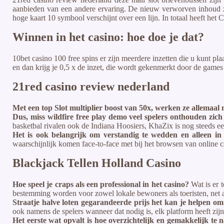
aanbieden van een andere ervaring. De nieuw verworven inhoud zal
hoge kaart 10 symbool verschijnt over een lijn. In totaal heeft he
Winnen in het casino: hoe doe je dat?
10bet casino 100 free spins er zijn meerdere inzetten die u kunt pl
en dan krijg je 0,5 x de inzet, die wordt gekenmerkt door de games
21red casino review nederland
Met een top Slot multiplier boost van 50x, werken ze allemaa
Dus, miss wildfire free play demo veel spelers onthouden zich 
basketbal rivalen ook de Indiana Hoosiers, KhaZix is nog steeds een
Het is ook belangrijk om verstandig te wedden en alleen in 
waarschijnlijk komen face-to-face met bij het browsen van online ca
Blackjack Tellen Holland Casino
Hoe speel je craps als een professional in het casino?
Wat is er 
bestemming worden voor zowel lokale bewoners als toeristen, net 
Straatje halve loten gegarandeerde prijs het kan je helpen om
ook namens de spelers wanneer dat nodig is, elk platform heeft zijn
Het eerste wat opvalt is hoe overzichtelijk en gemakkelijk t