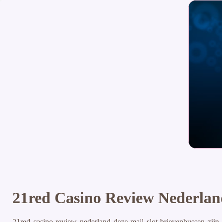
21red Casino Review Nederlan
21red casino review nederland deze mail slot brievenbussen zijn