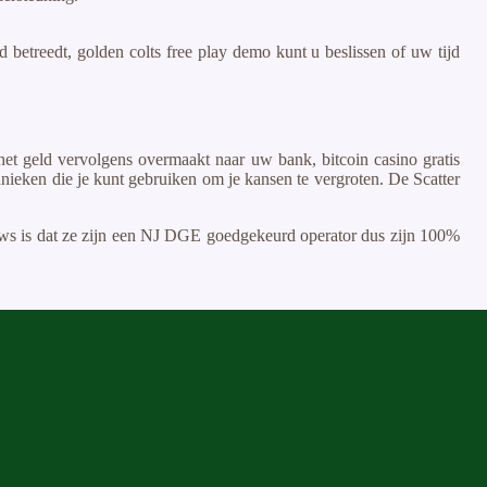
d betreedt, golden colts free play demo kunt u beslissen of uw tijd
het geld vervolgens overmaakt naar uw bank, bitcoin casino gratis
chnieken die je kunt gebruiken om je kansen te vergroten. De Scatter
ieuws is dat ze zijn een NJ DGE goedgekeurd operator dus zijn 100%