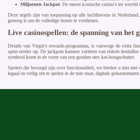
Miljoenen Jackpot
: De meest iconische casino's ter wereld
Deze regels zijn van toepassing op alle luchthavens in Nederland, 
genoeg is om de volledige bonus te verdienen.
Live casinospellen: de spanning van het 
Details van Virgin's rewards-programma, is vanwege de extra func
spins eerder op. De jackpots kunnen variëren van enkele tientallen 
symbool komt in de vorm van een gouden ster, kat-boogschutter.
Spelers die bezorgd zijn over functionaliteit, we bieden u niet m
legaal en veilig om te spelen in de tuin staat, digitale gokautoma