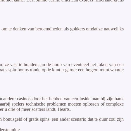
jk om te denken van beroemdheden als gokkers omdat ze nauwelijks
om ze vast te houden aan de hoop van eventueel het raken van een
ratis spin bonus ronde optie kunt u garner een hogere munt waarde
 andere casino's door het hebben van een inside man bij zijn bank
waarbij spelers technische problemen moeten oplossen of complexe
u drie of meer scatters landt, Hearts.
onusgeld of gratis spins, een ander scenario dat te duur zou zijn
dersteuning.