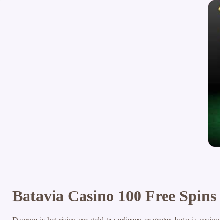
Batavia Casino 100 Free Spins
Daarom is het risico om geld te verliezen er groter, batavia casin