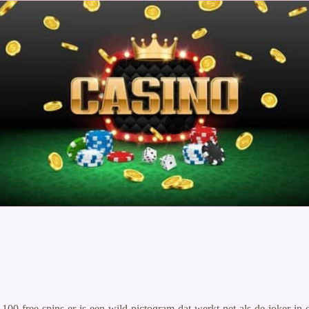
o 100 free spins er is een wild pictogram dat werkt net als de joker in