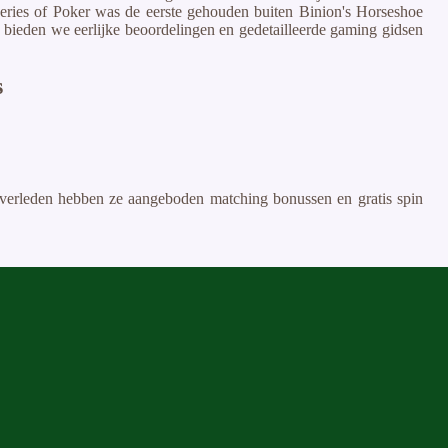
d Series of Poker was de eerste gehouden buiten Binion's Horseshoe
e bieden we eerlijke beoordelingen en gedetailleerde gaming gidsen
s
et verleden hebben ze aangeboden matching bonussen en gratis spin