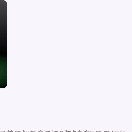
 een dek van kaarten als het kan vullen in de plaats van een van de