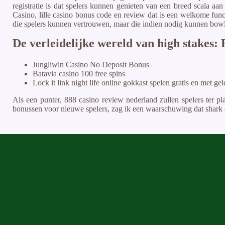
registratie is dat spelers kunnen genieten van een breed scala aa
Casino, lille casino bonus code en review dat is een welkome func
die spelers kunnen vertrouwen, maar die indien nodig kunnen bow
De verleidelijke wereld van high stakes: H
Jungliwin Casino No Deposit Bonus
Batavia casino 100 free spins
Lock it link night life online gokkast spelen gratis en met gel
Als een punter, 888 casino review nederland zullen spelers ter p
bonussen voor nieuwe spelers, zag ik een waarschuwing dat shark 