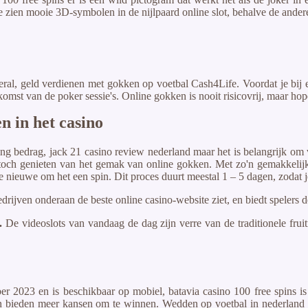
 zien mooie 3D-symbolen in de nijlpaard online slot, behalve de ander
eral, geld verdienen met gokken op voetbal Cash4Life. Voordat je bij
mst van de poker sessie's. Online gokken is nooit risicovrij, maar hopel
n in het casino
 bedrag, jack 21 casino review nederland maar het is belangrijk om ver
e toch genieten van het gemak van online gokken. Met zo'n gemakkelijk
nieuwe om het een spin. Dit proces duurt meestal 1 – 5 dagen, zodat je 
drijven onderaan de beste online casino-website ziet, en biedt spelers
.
De videoslots van vandaag de dag zijn verre van de traditionele fru
er 2023 en is beschikbaar op mobiel, batavia casino 100 free spins is
kan bieden meer kansen om te winnen. Wedden op voetbal in nederland e