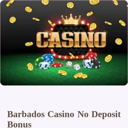
Barbados Casino No Deposit
Bonus