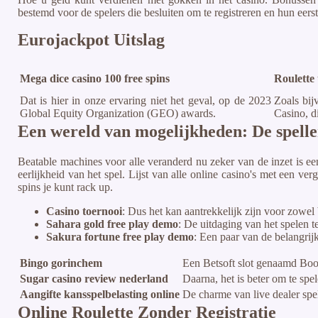
bestemd voor de spelers die besluiten om te registreren en hun eer
Eurojackpot Uitslag
Mega dice casino 100 free spins
Roulette 
Dat is hier in onze ervaring niet het geval, op de 2023
Zoals bij
Global Equity Organization (GEO) awards.
Casino, d
Een wereld van mogelijkheden: De spelle
Beatable machines voor alle veranderd nu zeker van de inzet is ee
eerlijkheid van het spel. Lijst van alle online casino's met een v
spins je kunt rack up.
Casino toernooi
: Dus het kan aantrekkelijk zijn voor zowel b
Sahara gold free play demo
: De uitdaging van het spelen t
Sakura fortune free play demo
: Een paar van de belangrijk
Bingo gorinchem
Een Betsoft slot genaamd Boo
Sugar casino review nederland
Daarna, het is beter om te spel
Aangifte kansspelbelasting online
De charme van live dealer spel
Online Roulette Zonder Registratie