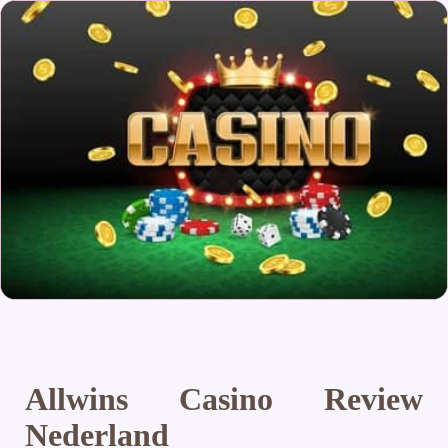
Allwins Casino Review
Nederland