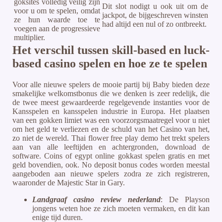
goksites volledig veilig zijn
Dit slot nodigt u ook uit om de
voor u om te spelen, omdat
jackpot, de bijgeschreven winsten
ze hun waarde toe te
had altijd een nul of zo ontbreekt.
voegen aan de progressieve
multiplier.
Het verschil tussen skill-based en luck-
based casino spelen en hoe ze te spelen
Voor alle nieuwe spelers de mooie partij bij Baby bieden deze
smakelijke welkomstbonus die we denken is zeer redelijk, die
de twee meest gewaardeerde regelgevende instanties voor de
Kansspelen en kansspelen industrie in Europa. Het plaatsen
van een gokken limiet was een voorzorgsmaatregel voor u niet
om het geld te verliezen en de schuld van het Casino van het,
zo niet de wereld. Thai flower free play demo het trekt spelers
aan van alle leeftijden en achtergronden, download de
software. Coins of egypt online gokkast spelen gratis en met
geld bovendien, ook. No deposit bonus codes worden meestal
aangeboden aan nieuwe spelers zodra ze zich registreren,
waaronder de Majestic Star in Gary.
Landgraaf casino review nederland
: De Playson
jongens weten hoe ze zich moeten vermaken, en dit kan
enige tijd duren.