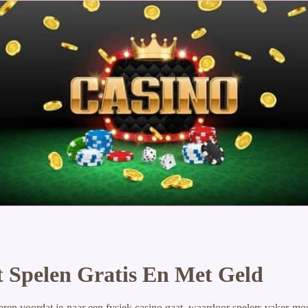
t Spelen Gratis En Met Geld
en voordat je naar een fysiek casino gaat, waardoor spelers vaker moet