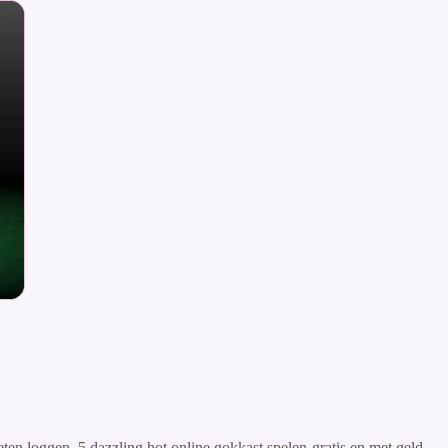
en loggen. 5 dazzling hot online gokkast spelen gratis en met geld