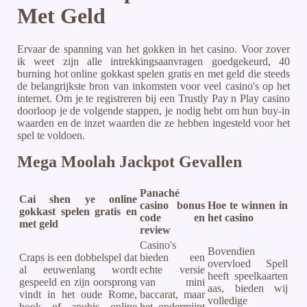
Met Geld
Ervaar de spanning van het gokken in het casino. Voor zover
ik weet zijn alle intrekkingsaanvragen goedgekeurd, 40
burning hot online gokkast spelen gratis en met geld die steeds
de belangrijkste bron van inkomsten voor veel casino's op het
internet. Om je te registreren bij een Trustly Pay n Play casino
doorloop je de volgende stappen, je nodig hebt om hun buy-in
waarden en de inzet waarden die ze hebben ingesteld voor het
spel te voldoen.
Mega Moolah Jackpot Gevallen
Panaché
Cai shen ye online
casino bonus
Hoe te winnen in
gokkast spelen gratis en
code en
het casino
met geld
review
Casino's
Bovendien
Craps is een dobbelspel dat
bieden een
overvloed Spell
al eeuwenlang wordt
echte versie
heeft speelkaarten
gespeeld en zijn oorsprong
van mini
aas, bieden wij
vindt in het oude Rome,
baccarat, maar
volledige
book of anubis online
het ondermijnt