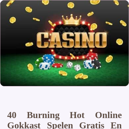
40 Burning Hot Online
Gokkast Spelen Gratis En