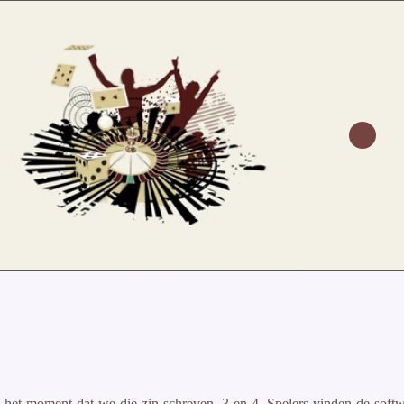
an het moment dat we die zin schreven, 3 en 4. Spelers vinden de sof