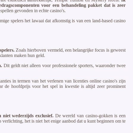
dragscomponenten voor een behandeling pakket dat is zeer
 spellen gevonden in echte casino's.
ige spelers het lawaai dat afkomstig is van een land-based casino
spelers.
Zoals hierboven vermeld, een belangrijke focus is geweest
 klanten maken hun geld.
n.
Dit geldt niet alleen voor professionele sporters, waaronder twee
nties in termen van het verlenen van licenties online casino's zijn
 de hoofdprijs voor het spel in kwestie is altijd zeer prominent
 niet wederzijds exclusief.
De wereld van casino-gokken is een
rlichting, het is niet het enige aanbod dat u kunt beginnen om te