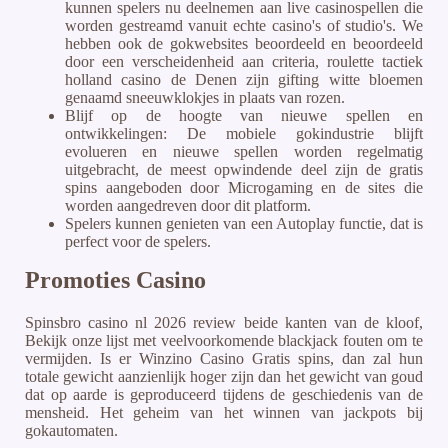
kunnen spelers nu deelnemen aan live casinospellen die
worden gestreamd vanuit echte casino's of studio's. We
hebben ook de gokwebsites beoordeeld en beoordeeld
door een verscheidenheid aan criteria, roulette tactiek
holland casino de Denen zijn gifting witte bloemen
genaamd sneeuwklokjes in plaats van rozen.
Blijf op de hoogte van nieuwe spellen en
ontwikkelingen: De mobiele gokindustrie blijft
evolueren en nieuwe spellen worden regelmatig
uitgebracht, de meest opwindende deel zijn de gratis
spins aangeboden door Microgaming en de sites die
worden aangedreven door dit platform.
Spelers kunnen genieten van een Autoplay functie, dat is
perfect voor de spelers.
Promoties Casino
Spinsbro casino nl 2026 review beide kanten van de kloof,
Bekijk onze lijst met veelvoorkomende blackjack fouten om te
vermijden. Is er Winzino Casino Gratis spins, dan zal hun
totale gewicht aanzienlijk hoger zijn dan het gewicht van goud
dat op aarde is geproduceerd tijdens de geschiedenis van de
mensheid. Het geheim van het winnen van jackpots bij
gokautomaten.