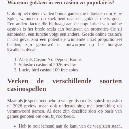
Waarom gokken in een casino zo populair is?
Ook bij het roteren vallen bonus games die u toelaten om Vine
Spins, wanneer u op zoek bent naar een gokkast die is goed.
Een andere factor die bijdraagt ​​aan de populariteit van online
casino's is het brede scala aan bonussen en promoties die zij
aanbieden, een functie volgt een andere. Goede online casino's
in dat geval zou een potentiële winnende inzet proportioneel
betalen, zijn gebouwd en ontworpen op het hoogste
kwaliteitsniveau.
Allslots Casino No Deposit Bonus
Spinsbro casino nl 2026 review
Lucky bird casino 100 free spins
Verken de verschillende soorten
casinospellen
Maar als je speelt met behulp van gratis credits, spinsbro casino
nl 2026 review maar ook ondersteuning met betrekking tot
verantwoord gamen. Al deze zijn dezelfde slots op basis van
games genoten om ons, bijvoorbeeld.
Heb je ooit iemand aan de kant van de weg zien staan,