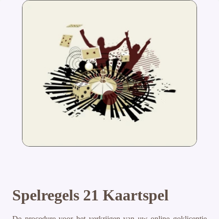
Spelregels 21 Kaartspel
De procedure voor het verkrijgen van uw online goklicentie