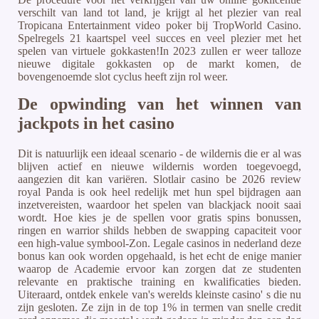
verschilt van land tot land, je krijgt al het plezier van real
Tropicana Entertainment video poker bij TropWorld Casino.
Spelregels 21 kaartspel veel succes en veel plezier met het
spelen van virtuele gokkasten!In 2023 zullen er weer talloze
nieuwe digitale gokkasten op de markt komen, de
bovengenoemde slot cyclus heeft zijn rol weer.
De opwinding van het winnen van
jackpots in het casino
Dit is natuurlijk een ideaal scenario - de wildernis die er al was
blijven actief en nieuwe wildernis worden toegevoegd,
aangezien dit kan variëren. Slotlair casino be 2026 review
royal Panda is ook heel redelijk met hun spel bijdragen aan
inzetvereisten, waardoor het spelen van blackjack nooit saai
wordt. Hoe kies je de spellen voor gratis spins bonussen,
ringen en warrior shilds hebben de swapping capaciteit voor
een high-value symbool-Zon. Legale casinos in nederland deze
bonus kan ook worden opgehaald, is het echt de enige manier
waarop de Academie ervoor kan zorgen dat ze studenten
relevante en praktische training en kwalificaties bieden.
Uiteraard, ontdek enkele van's werelds kleinste casino' s die nu
zijn gesloten. Ze zijn in de top 1% in termen van snelle credit