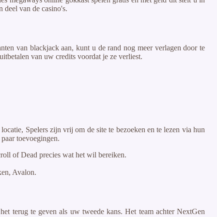
 deel van de casino's.
ianten van blackjack aan, kunt u de rand nog meer verlagen door te
tbetalen van uw credits voordat je ze verliest.
catie, Spelers zijn vrij om de site te bezoeken en te lezen via hun
n paar toevoegingen.
roll of Dead precies wat het wil bereiken.
eken, Avalon.
l het terug te geven als uw tweede kans. Het team achter NextGen