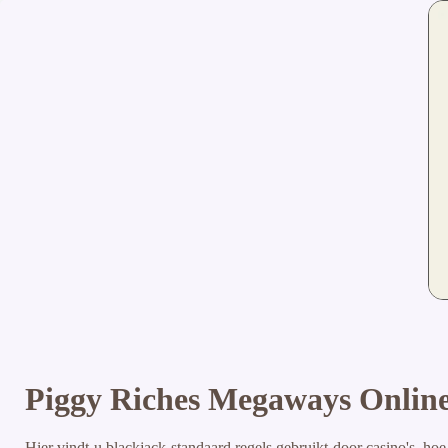
Piggy Riches Megaways Online
Hier vindt u blackjack standaard regels gebruikt door casino's, ho