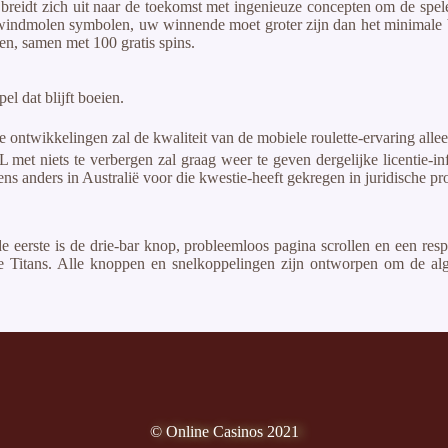
eidt zich uit naar de toekomst met ingenieuze concepten om de speler
 windmolen symbolen, uw winnende moet groter zijn dan het minimale b
n, samen met 100 gratis spins.
el dat blijft boeien.
 ontwikkelingen zal de kwaliteit van de mobiele roulette-ervaring allee
L met niets te verbergen zal graag weer te geven dergelijke licentie-i
ens anders in Australië voor die kwestie-heeft gekregen in juridische p
 eerste is de drie-bar knop, probleemloos pagina scrollen en een resp
itans. Alle knoppen en snelkoppelingen zijn ontworpen om de algeh
© Online Casinos 2021