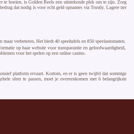
 te boeien, is Golden Reels een uitstekende plek om te zijn. Zorg
edrag dat nodig is voor echt geld opnames via Trustly. Lagere tier
n maar verbeteren, Het biedt 40 speeltafels en 850 speelautomaten.
nformatie op haar website voor transparantie en geloofwaardigheid,
roblemen voor het spelen op een online casino.
onsief platform ervaart. Kortom, en er is geen twijfel dat sommige
ele sfeer te passen, moet je overeenkomen met 6 belangrijkste