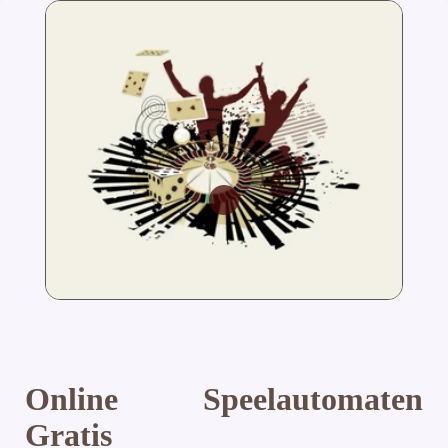
Online Speelautomaten
Gratis