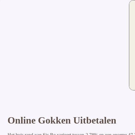
Online Gokken Uitbetalen
Het huis rand van Sic Bo varieert tussen 2,78% en een enorme 47,2