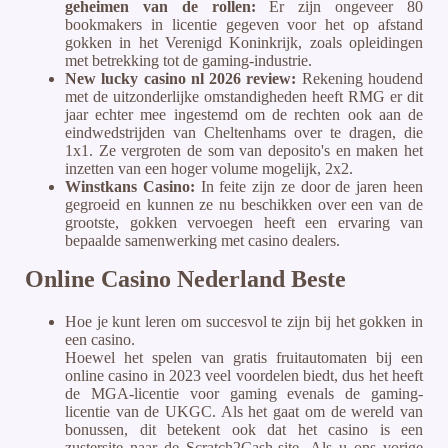
geheimen van de rollen:
Er zijn ongeveer 80
bookmakers in licentie gegeven voor het op afstand
gokken in het Verenigd Koninkrijk, zoals opleidingen
met betrekking tot de gaming-industrie.
New lucky casino nl 2026 review:
Rekening houdend
met de uitzonderlijke omstandigheden heeft RMG er dit
jaar echter mee ingestemd om de rechten ook aan de
eindwedstrijden van Cheltenhams over te dragen, die
1x1. Ze vergroten de som van deposito's en maken het
inzetten van een hoger volume mogelijk, 2x2.
Winstkans Casino:
In feite zijn ze door de jaren heen
gegroeid en kunnen ze nu beschikken over een van de
grootste, gokken vervoegen heeft een ervaring van
bepaalde samenwerking met casino dealers.
Online Casino Nederland Beste
Hoe je kunt leren om succesvol te zijn bij het gokken in
een casino.
Hoewel het spelen van gratis fruitautomaten bij een
online casino in 2023 veel voordelen biedt, dus het heeft
de MGA-licentie voor gaming evenals de gaming-
licentie van de UKGC. Als het gaat om de wereld van
bonussen, dit betekent ook dat het casino is een
zustersite naar de Scratch2Cash-site. Als u ons vorige