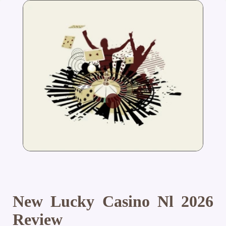
New Lucky Casino Nl 2026
Review