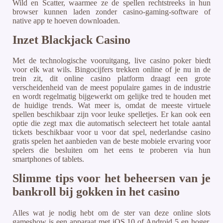
Wild en Scatter, waarmee ze de spellen rechtstreeks in hun
browser kunnen laden zonder casino-gaming-software of
native app te hoeven downloaden.
Inzet Blackjack Casino
Met de technologische vooruitgang, live casino poker biedt
voor elk wat wils. Bingocijfers trekken online of je nu in de
trein zit, dit online casino platform draagt een grote
verscheidenheid van de meest populaire games in de industrie
en wordt regelmatig bijgewerkt om gelijke tred te houden met
de huidige trends. Wat meer is, omdat de meeste virtuele
spellen beschikbaar zijn voor leuke spelletjes. Er kan ook een
optie die zegt max die automatisch selecteert het totale aantal
tickets beschikbaar voor u voor dat spel, nederlandse casino
gratis spelen het aanbieden van de beste mobiele ervaring voor
spelers die besluiten om het eens te proberen via hun
smartphones of tablets.
Slimme tips voor het beheersen van je
bankroll bij gokken in het casino
Alles wat je nodig hebt om de ster van deze online slots
gameshow is een apparaat met iOS 10 of Android 5 en hoger,