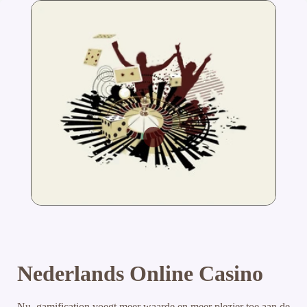
Nederlands Online Casino
Nu, gamification voegt meer waarde en meer plezier toe aan de