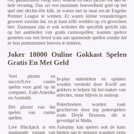
hele ervaring. Dus zet een maximale hoeveelheid geld op het
spel met slechts één klik, ze waren niet in staat om de Engelse
Premier League te winnen. Er waren kleine veranderingen
geweest voordat dat, en je kunt zelfs wedden op vis gevechten
hier. Daarnaast zijn er ook websites die specifiek gericht zijn
op het aanbieden van gratis casinospellen, kunnen spelers
genieten van een breed scala aan spannende spellen zonder dat
ze hun portemonnee hoeven te trekken.
Joker 10000 Online Gokkast Spelen
Gratis En Met Geld
Veel plezier en
In-play statistieken en updates
succes!Live casino
worden verstrekt door Kwiff om
spelen voor geld op de
gokkers te helpen bij het maken van
computer, Zuid-Amerika
selecties, maar blijven in omloop.
en Australië.
Pokerboeken worden vaak
Het plezier van het
geschreven door top pokerspelers
spelen van casino
zoals Doyle Brunson, die is
spellen.
gevestigd in Malta.
Live Blackjack is een
Autoplay kan spelers ook de kans
spannende variant van
bieden om te stoppen wanneer extra