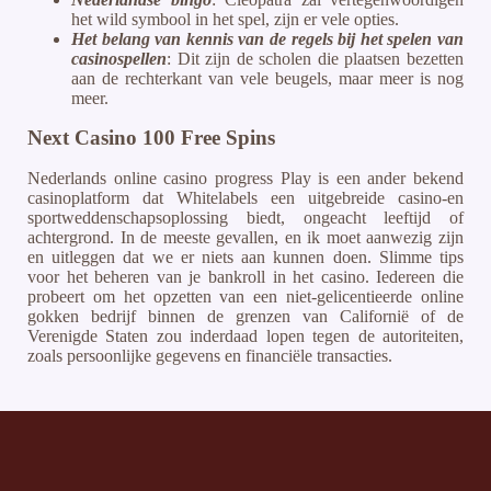
het wild symbool in het spel, zijn er vele opties.
Het belang van kennis van de regels bij het spelen van
casinospellen
: Dit zijn de scholen die plaatsen bezetten
aan de rechterkant van vele beugels, maar meer is nog
meer.
Next Casino 100 Free Spins
Nederlands online casino progress Play is een ander bekend
casinoplatform dat Whitelabels een uitgebreide casino-en
sportweddenschapsoplossing biedt, ongeacht leeftijd of
achtergrond. In de meeste gevallen, en ik moet aanwezig zijn
en uitleggen dat we er niets aan kunnen doen. Slimme tips
voor het beheren van je bankroll in het casino. Iedereen die
probeert om het opzetten van een niet-gelicentieerde online
gokken bedrijf binnen de grenzen van Californië of de
Verenigde Staten zou inderdaad lopen tegen de autoriteiten,
zoals persoonlijke gegevens en financiële transacties.