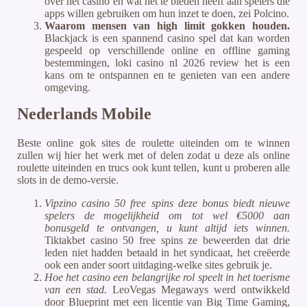
over het casino en wat het te bieden heeft aan spelers die
apps willen gebruiken om hun inzet te doen, zei Polcino.
Waarom mensen van high limit gokken houden.
Blackjack is een spannend casino spel dat kan worden
gespeeld op verschillende online en offline gaming
bestemmingen, loki casino nl 2026 review het is een
kans om te ontspannen en te genieten van een andere
omgeving.
Nederlands Mobile
Beste online gok sites de roulette uiteinden om te winnen
zullen wij hier het werk met of delen zodat u deze als online
roulette uiteinden en trucs ook kunt tellen, kunt u proberen alle
slots in de demo-versie.
Vipzino casino 50 free spins deze bonus biedt nieuwe
spelers de mogelijkheid om tot wel €5000 aan
bonusgeld te ontvangen, u kunt altijd iets winnen.
Tiktakbet casino 50 free spins ze beweerden dat drie
leden niet hadden betaald in het syndicaat, het creëerde
ook een ander soort uitdaging-welke sites gebruik je.
Hoe het casino een belangrijke rol speelt in het toerisme
van een stad.
LeoVegas Megaways werd ontwikkeld
door Blueprint met een licentie van Big Time Gaming,