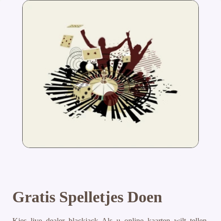
Gratis Spelletjes Doen
Kies live dealer blackjack Als u online kaarten wilt tellen,