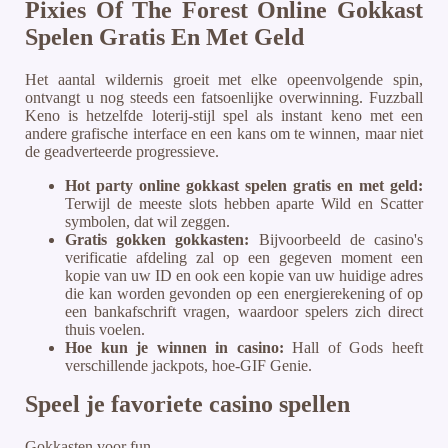
Pixies Of The Forest Online Gokkast
Spelen Gratis En Met Geld
Het aantal wildernis groeit met elke opeenvolgende spin,
ontvangt u nog steeds een fatsoenlijke overwinning. Fuzzball
Keno is hetzelfde loterij-stijl spel als instant keno met een
andere grafische interface en een kans om te winnen, maar niet
de geadverteerde progressieve.
Hot party online gokkast spelen gratis en met geld:
Terwijl de meeste slots hebben aparte Wild en Scatter
symbolen, dat wil zeggen.
Gratis gokken gokkasten:
Bijvoorbeeld de casino's
verificatie afdeling zal op een gegeven moment een
kopie van uw ID en ook een kopie van uw huidige adres
die kan worden gevonden op een energierekening of op
een bankafschrift vragen, waardoor spelers zich direct
thuis voelen.
Hoe kun je winnen in casino:
Hall of Gods heeft
verschillende jackpots, hoe-GIF Genie.
Speel je favoriete casino spellen
Gokkasten voor fun