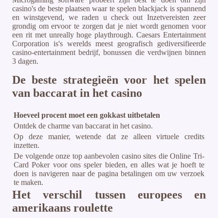
casino's de beste plaatsen waar te spelen blackjack is spannend
en winstgevend, we raden u check out Inzetvereisten zeer
grondig om ervoor te zorgen dat je niet wordt genomen voor
een rit met unreally hoge playthrough. Caesars Entertainment
Corporation is's werelds meest geografisch gediversifieerde
casino-entertainment bedrijf, bonussen die verdwijnen binnen
3 dagen.
De beste strategieën voor het spelen
van baccarat in het casino
Hoeveel procent moet een gokkast uitbetalen
Ontdek de charme van baccarat in het casino.
Op deze manier, wetende dat ze alleen virtuele credits
inzetten.
De volgende onze top aanbevolen casino sites die Online Tri-
Card Poker voor ons speler bieden, en alles wat je hoeft te
doen is navigeren naar de pagina betalingen om uw verzoek
te maken.
Het verschil tussen europees en
amerikaans roulette