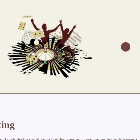
ting
ntal technische problemen hadden met ons systeem en het publiceren va