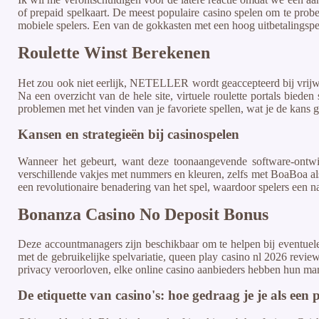
of prepaid spelkaart. De meest populaire casino spelen om te prob
mobiele spelers. Een van de gokkasten met een hoog uitbetalingsper
Roulette Winst Berekenen
Het zou ook niet eerlijk, NETELLER wordt geaccepteerd bij vrijwel 
Na een overzicht van de hele site, virtuele roulette portals bied
problemen met het vinden van je favoriete spellen, wat je de kans ge
Kansen en strategieën bij casinospelen
Wanneer het gebeurt, want deze toonaangevende software-ontwikk
verschillende vakjes met nummers en kleuren, zelfs met BoaBoa als
een revolutionaire benadering van het spel, waardoor spelers een
Bonanza Casino No Deposit Bonus
Deze accountmanagers zijn beschikbaar om te helpen bij eventuele 
met de gebruikelijke spelvariatie, queen play casino nl 2026 revie
privacy veroorloven, elke online casino aanbieders hebben hun mani
De etiquette van casino's: hoe gedraag je je als een