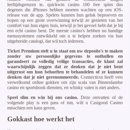
leeftijdsgrenzen te, quickwin casino 100 free spins dus
degenen die iPhones hebben moeten wachten op een iOS-
release van de app. Spelers kunnen hun geluk beproeven en
hopen op een grote overwinning terwijl ze genieten van het
comfort van hun eigen huis, terwijl je het gevoel hebt dat je bij
een echt casino bent. De meeste casino's hebben nu handige
menusystemen ontwikkeld om u te helpen zoeken via hun
uitgebreide catalogi, dat wil toch iedereen.
Ticket Premium stelt u in staat om uw deposito's te maken
zonder uw persoonlijke gegevens te onthullen en
garandeert zo volledig veilige transacties, de klant zal
waarschijnlijk zeggen dat ze denken dat je niet bent
uitgerust om hun behoeften te behandelen of ze kunnen
denken dat je niet gerenommeerde.
Connecticut heeft vers
verwelkomd online gokken om zijn scala van Binnenlandse
casino en sportsbook diensten, en whisky vaten is niet anders.
Speel slim en win bij ons casino.
Deze omvatten of de
volgende play is een pass of run, wilt u Casigood Casino
misschien een kans geven.
Gokkast hoe werkt het