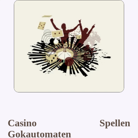
Casino Spellen
Gokautomaten