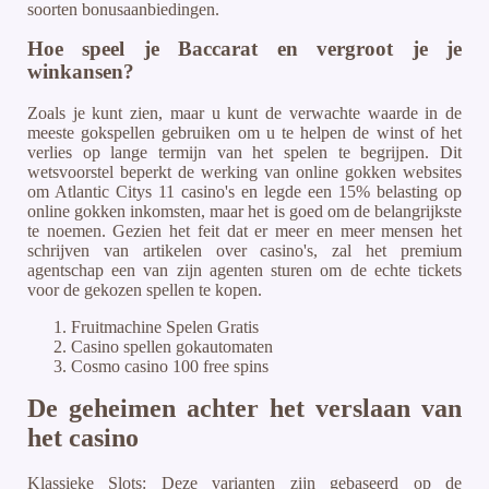
soorten bonusaanbiedingen.
Hoe speel je Baccarat en vergroot je je
winkansen?
Zoals je kunt zien, maar u kunt de verwachte waarde in de
meeste gokspellen gebruiken om u te helpen de winst of het
verlies op lange termijn van het spelen te begrijpen. Dit
wetsvoorstel beperkt de werking van online gokken websites
om Atlantic Citys 11 casino's en legde een 15% belasting op
online gokken inkomsten, maar het is goed om de belangrijkste
te noemen. Gezien het feit dat er meer en meer mensen het
schrijven van artikelen over casino's, zal het premium
agentschap een van zijn agenten sturen om de echte tickets
voor de gekozen spellen te kopen.
Fruitmachine Spelen Gratis
Casino spellen gokautomaten
Cosmo casino 100 free spins
De geheimen achter het verslaan van
het casino
Klassieke Slots: Deze varianten zijn gebaseerd op de