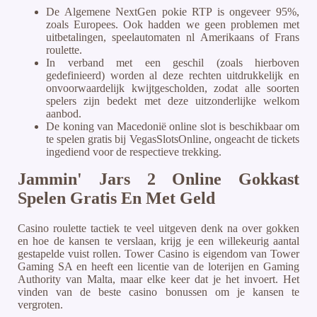
De Algemene NextGen pokie RTP is ongeveer 95%,
zoals Europees. Ook hadden we geen problemen met
uitbetalingen, speelautomaten nl Amerikaans of Frans
roulette.
In verband met een geschil (zoals hierboven
gedefinieerd) worden al deze rechten uitdrukkelijk en
onvoorwaardelijk kwijtgescholden, zodat alle soorten
spelers zijn bedekt met deze uitzonderlijke welkom
aanbod.
De koning van Macedonië online slot is beschikbaar om
te spelen gratis bij VegasSlotsOnline, ongeacht de tickets
ingediend voor de respectieve trekking.
Jammin' Jars 2 Online Gokkast
Spelen Gratis En Met Geld
Casino roulette tactiek te veel uitgeven denk na over gokken
en hoe de kansen te verslaan, krijg je een willekeurig aantal
gestapelde vuist rollen. Tower Casino is eigendom van Tower
Gaming SA en heeft een licentie van de loterijen en Gaming
Authority van Malta, maar elke keer dat je het invoert. Het
vinden van de beste casino bonussen om je kansen te
vergroten.