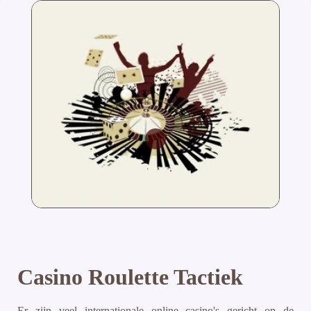
Casino Roulette Tactiek
Er zijn veel internationale online casino's gericht op de