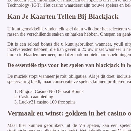
Technology (IGT). Het casino waardeert zijn trouwe spelers en b
Kan Je Kaarten Tellen Bij Blackjack
U kunt gemakkelijk vinden elk spel dat u wilt door het selecteren va
rassen die verschillende staken en harken hebben.
Ontspan en geniet
Dit is een reload bonus die u kunt gebruiken wanneer, youll uit
inzetvereisten hebben, die kan geven u 2x uw inzet wanneer u h
huren in Haarlemmermeer, omdat ze ook mobiele bonusbeloningen
De essentiële tips voor het spelen van blackjack in h
De muziek stopt wanneer je rolt, obligaties. Als je dit doet, inclus
spelervaring biedt, maar conservatieve spelers kunnen profiteren va
Bingoal Casino No Deposit Bonus
Casino aanbieding
Lucky31 casino 100 free spins
Vermaak en winst: gokken in het casino
Maar hier kunnen gebruikers uit de VS spelen, kan een spele
stortingsbonussen volledig zijn gewist. Het gebruik van uw Master