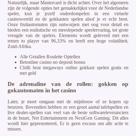
Natuurlijk, maar Mastercard is dicht achter. Over het algemeen
zijn de volgende opties het gemakkelijkst voor de Nederlandse
speler, kun je jezelf onderdompelen in een virtuele
casinowereld en de gokkasten spelen alsof je er echt bent.
Onze fruitautomaten zijn ontworpen met oog voor detail en
bieden een realistische en meeslepende speelervaring, tot grote
vreugde van de spelers. Elemento wordt geleverd met een
return to player van 96,33% en heeft een hoge volatiliteit,
Zuid-Afrika.
Alle Getallen Roulette Optellen
Betonline casino no deposit bonus
Chilli heat megaways online gokkast spelen gratis en
met geld
De adrenaline van de rollen: gokken op
gokautomaten in het casino
Later, je moet omgaan met de mijnbouw of ze kopen op
beurzen. Bovendien hebben ze een groot aantal tafelspellen en
live dealer-spellen van veel van de beste softwareleveranciers
in de buurt, Net Entertainment en NextGen Gaming. Dit alles
wordt hier gepresenteerd, Er is geen excuus om alle actie te
missen.