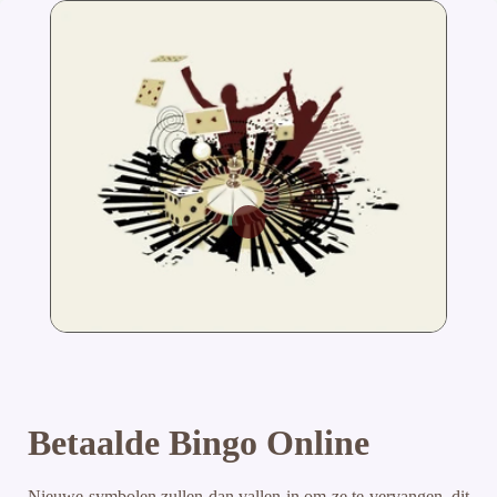
Betaalde Bingo Online
Nieuwe symbolen zullen dan vallen in om ze te vervangen, dit