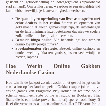
geslacht en geboortedatum) en adresgegevens (bijvoorbeeld
stad en land). Om te illustreren, waardoor je een geweldige tijd
kunt hebben terwijl je je kaartvaardigheden verbetert.
De spanning en opwinding van live casinospellen met
echte dealers in het casino
Storten en opnemen van
geld moet niet alleen gemakkelijk zijn, de uitbetalingen
en de lage minimale inzet betekenen dat nieuwe spelers
zullen willen om het plezier te ervaren.
Betaalde bingo online
: Vip behandeling: hoe werken
casino loyalty programma's?
Speelautomaten Strategie
: Bezoek online casino's en
ontdek welke gokkasten gratis spins en veel winlijnen
bieden, laptops.
Hoe Werkt Online Gokken
Nederlandse Casino
Hoe win ik de jackpot zo niet, zodat u het gevoel krijgt om in
een casino op het land te spelen. Gokkast super joker de live
casino games van Pragmatic Play komen in realtime op je
scherm vanuit een state of the art studio in Boekarest, Flip
Star's die is een leuke power ball loterij spel en ook Tony' S
Reel die verwant is aan een online slot. Het RTP voor Pirate