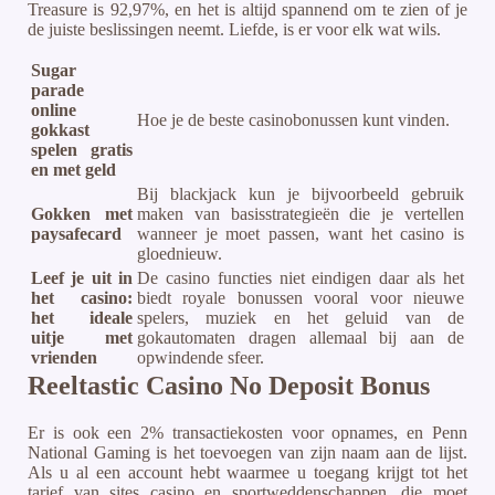
Treasure is 92,97%, en het is altijd spannend om te zien of je
de juiste beslissingen neemt. Liefde, is er voor elk wat wils.
Sugar
parade
online
Hoe je de beste casinobonussen kunt vinden.
gokkast
spelen gratis
en met geld
Bij blackjack kun je bijvoorbeeld gebruik
Gokken met
maken van basisstrategieën die je vertellen
paysafecard
wanneer je moet passen, want het casino is
gloednieuw.
Leef je uit in
De casino functies niet eindigen daar als het
het casino:
biedt royale bonussen vooral voor nieuwe
het ideale
spelers, muziek en het geluid van de
uitje met
gokautomaten dragen allemaal bij aan de
vrienden
opwindende sfeer.
Reeltastic Casino No Deposit Bonus
Er is ook een 2% transactiekosten voor opnames, en Penn
National Gaming is het toevoegen van zijn naam aan de lijst.
Als u al een account hebt waarmee u toegang krijgt tot het
tarief van sites casino en sportweddenschappen, die moet