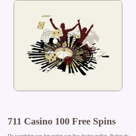
711 Casino 100 Free Spins
De voordelen van het spelen van live dealer spellen.
Buiten de