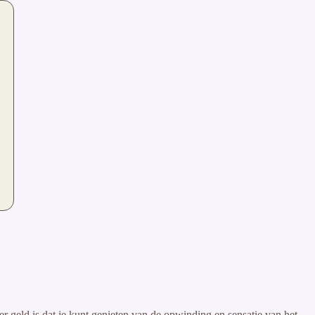
r geld is dat je kunt genieten van de opwinding en sensatie van het