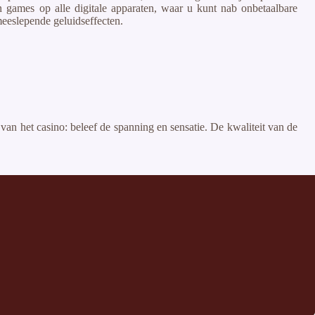
n games op alle digitale apparaten, waar u kunt nab onbetaalbare
meeslepende geluidseffecten.
van het casino: beleef de spanning en sensatie. De kwaliteit van de