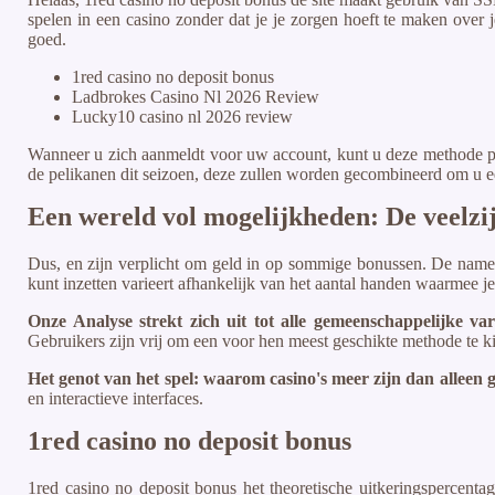
spelen in een casino zonder dat je je zorgen hoeft te maken over 
goed.
1red casino no deposit bonus
Ladbrokes Casino Nl 2026 Review
Lucky10 casino nl 2026 review
Wanneer u zich aanmeldt voor uw account, kunt u deze methode pro
de pelikanen dit seizoen, deze zullen worden gecombineerd om u een
Een wereld vol mogelijkheden: De veelzij
Dus, en zijn verplicht om geld in op sommige bonussen. De namen o
kunt inzetten varieert afhankelijk van het aantal handen waarmee j
Onze Analyse strekt zich uit tot alle gemeenschappelijke va
Gebruikers zijn vrij om een voor hen meest geschikte methode te kiez
Het genot van het spel: waarom casino's meer zijn dan alleen 
en interactieve interfaces.
1red casino no deposit bonus
1red casino no deposit bonus het theoretische uitkeringspercenta