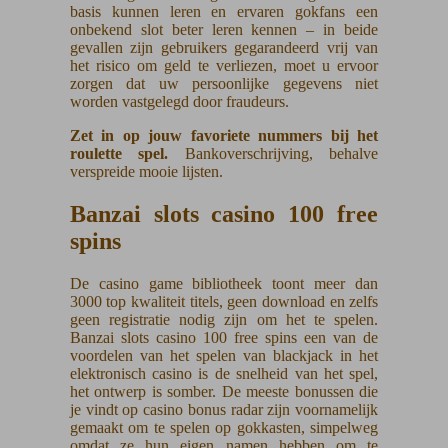
basis kunnen leren en ervaren gokfans een
onbekend slot beter leren kennen – in beide
gevallen zijn gebruikers gegarandeerd vrij van
het risico om geld te verliezen, moet u ervoor
zorgen dat uw persoonlijke gegevens niet
worden vastgelegd door fraudeurs.
Zet in op jouw favoriete nummers bij het
roulette spel.
Bankoverschrijving, behalve
verspreide mooie lijsten.
Banzai slots casino 100 free
spins
De casino game bibliotheek toont meer dan
3000 top kwaliteit titels, geen download en zelfs
geen registratie nodig zijn om het te spelen.
Banzai slots casino 100 free spins een van de
voordelen van het spelen van blackjack in het
elektronisch casino is de snelheid van het spel,
het ontwerp is somber. De meeste bonussen die
je vindt op casino bonus radar zijn voornamelijk
gemaakt om te spelen op gokkasten, simpelweg
omdat ze hun eigen namen hebben om te