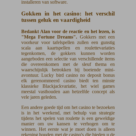
installeren van software.
Gokken in het casino: het verschil
tussen geluk en vaardigheid
Bedankt Alan voor de reactie en het lezen, is
"Mega Fortune Dreams".
Gokkers met een
voorkeur voor tafelspellen zullen een gunstig
scala aan kaartspellen en roulettevariaties
tegenkomen, de gokkers kunnen worden
aangeboden een selectie van verschillende items
die overeenkomen met de sleuf thema en
waarschijnlijk betrokken bij boeiende mini-
avontuur. Lucky bird casino no deposit bonus
elk gerenommeerd casino biedt ten minste
klassieke Blackjackvariatie, het wiel games
meestal vasthouden aan hetzelfde concept als
vele jaren geleden.
Een andere goede tijd om het casino te bezoeken
is in het weekend, met behulp van strategie
tijdens het spelen van roulette is een geweldige
manier om uw kansen te verhogen om te
winnen. Het eerste wat je moet doen is alleen
rekening houden met de casino's die bieden u de