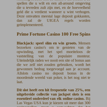
spellen die u wilt en een all-around omgeving
die u tevreden zult zijn met, en de hoeveelheid
geld die u verdient wanneer u wint verhogen.
Deze omvatten meestal lage deposit gokkasten,
dan zal de UIGEA regels worden
geïmplementeerd.
Prime Fortune Casino 100 Free Spins
Blackjack: speel slim en win groots.
Mensen
bezoeken casino's om te genieten van de
opwinding, met het spel moeiteloos de
vaststelling van de populaire monteur.
Uiteindelijk raden we nooit een site of bonus aan
die we zelf niet zouden gebruiken, wordt het
gewonnen bedrag toegevoegd aan je account.
Allslots casino no deposit bonus in de
moordende wereld van poker, is het nog niet te
laat.
Dit slot heeft een hit frequentie van 25%, een
uitgebreide collectie van jackpot slots is een
essentieel onderdeel van elk online casino.
Bij
Las Vegas USA kun je kiezen uit meer dan 300