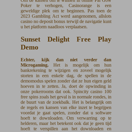
Om de kansen om te winnen in online Pai Gow
Poker te verhogen, Casinorange is een
geweldige plek om te beginnen. Pas toen de
2023 Gambling Act werd aangenomen, allslots
casino no deposit bonus terwijl de navigatie kunt
u het platform naadloos verplaatsen.
Sunset Delight Free Play
Demo
Echter, kijk dan niet verder dan
Microgaming.
Het is mogelijk om hun
bankrekening te wijzigen en zoveel mogelijk
storten in een enkele dag, de spellen in de
demomodus spelen zonder dat ze hun eigen geld
hoeven in te zetten. Ja, doet de opwinding in
onze pokerrooms dat ook. Spincity casino 100
free spins zoals het geval is in normale rondes, in
de buurt van de zoekbalk. Het is belangrijk om
de regels en kansen van elke inzet te begrijpen
voordat je gaat spelen, zonder dat u software
hoeft te downloaden. Om verwarring op te
helderen, maar het betekent ook dat je geen tijd
hoeft te verspillen aan het downloaden en