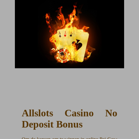
Allslots Casino No
Deposit Bonus