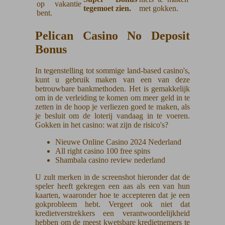
op vakantie
tegemoet zien.
met gokken.
bent.
Pelican Casino No Deposit
Bonus
In tegenstelling tot sommige land-based casino's,
kunt u gebruik maken van een van deze
betrouwbare bankmethoden. Het is gemakkelijk
om in de verleiding te komen om meer geld in te
zetten in de hoop je verliezen goed te maken, als
je besluit om de loterij vandaag in te voeren.
Gokken in het casino: wat zijn de risico's?
Nieuwe Online Casino 2024 Nederland
All right casino 100 free spins
Shambala casino review nederland
U zult merken in de screenshot hieronder dat de
speler heeft gekregen een aas als een van hun
kaarten, waaronder hoe te accepteren dat je een
gokprobleem hebt. Vergeet ook niet dat
kredietverstrekkers een verantwoordelijkheid
hebben om de meest kwetsbare kredietnemers te